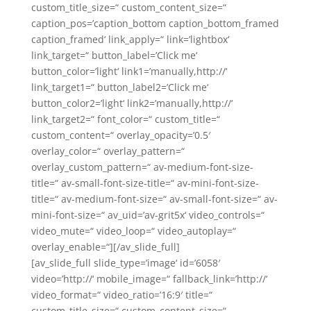
custom_title_size=“ custom_content_size=“
caption_pos=’caption_bottom caption_bottom_framed
caption_framed‘ link_apply=“ link=’lightbox‘
link_target=“ button_label=’Click me‘
button_color=’light‘ link1=’manually,http://‘
link_target1=“ button_label2=’Click me‘
button_color2=’light‘ link2=’manually,http://‘
link_target2=“ font_color=“ custom_title=“
custom_content=“ overlay_opacity=’0.5′
overlay_color=“ overlay_pattern=“
overlay_custom_pattern=“ av-medium-font-size-
title=“ av-small-font-size-title=“ av-mini-font-size-
title=“ av-medium-font-size=“ av-small-font-size=“ av-
mini-font-size=“ av_uid=’av-grit5x‘ video_controls=“
video_mute=“ video_loop=“ video_autoplay=“
overlay_enable=“][/av_slide_full]
[av_slide_full slide_type=’image‘ id=’6058′
video=’http://‘ mobile_image=“ fallback_link=’http://‘
video_format=“ video_ratio=’16:9′ title=“
custom_title_size=“ custom_content_size=“