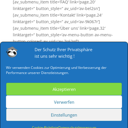
[av_submenu_item title=’FAQ‘ link=’page,20′
linktarget=“ button_style=“ av_uid=’av-bel2sn‘]
[av_submenu_item title=’Kontakt‘ link=’page,24′
linktarget=“ button_style=“ av_uid=’av-9k067r‘]
[av_submenu_item title=’Über uns‘ link=’page,32′
linktarget=“ button_style=’av-menu-button av-menu-
button-colored‘ av_uid=’av-7s62qf‘]
[av_submenu_item title=’AGB‘ link=’page,1079′
Der Schutz Ihrer Privatsphäre
linktarget=“ button_style=“ av_uid=’av-585bh3′]
ist uns sehr wichtig !
[av_submenu_item title=’Datenschutz‘
link=’page,1076′ linktarget=“ button_style=“
Wir verwenden Cookies zur Optimierung und Verbesserung der
Performance unserer Dienstleistungen.
av_uid=’av-4erd1z‘]
[av_submenu_item title=’Widerruf‘ link=’page,1074′
linktarget=“ button_style=“ av_uid=’av-2y3cvr‘]
Akzeptieren
[/av_submenu]
Verwerfen
Designed by
Vaulpelz.com
|
Tel:
(+49)
Einstellungen
56149978176 | info(at)vaulpelz.com |
Impressum
|
AGB
|
Datenschutz
Cookie-Richtlinie
Datenschutz
Impressum